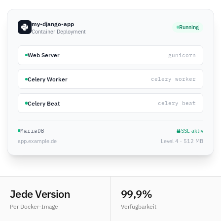
my-django-app
Running
Container Deployment
Web Server
gunicorn
Celery Worker
celery worker
Celery Beat
celery beat
MariaDB
SSL aktiv
app.example.de
Level 4 · 512 MB
Jede Version
99,9%
Per Docker-Image
Verfügbarkeit