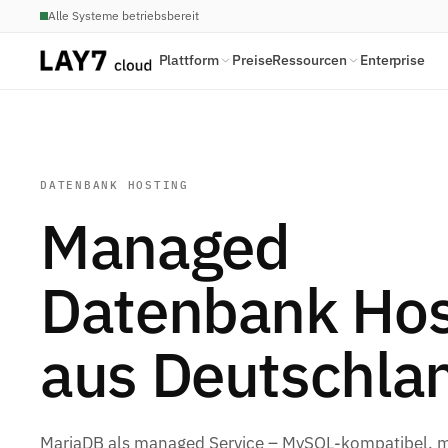
Alle Systeme betriebsbereit
Plattform
Preise
Ressourcen
Enterprise
DATENBANK HOSTING
Managed
Datenbank Hos
aus Deutschla
MariaDB als managed Service – MySQL-kompatibel, m