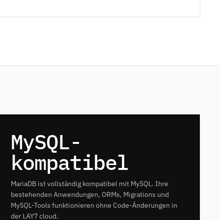
MySQL-
kompatibel
MariaDB ist vollständig kompatibel mit MySQL. Ihre
bestehenden Anwendungen, ORMs, Migrations und
MySQL-Tools funktionieren ohne Code-Änderungen in
der LAY7 cloud.