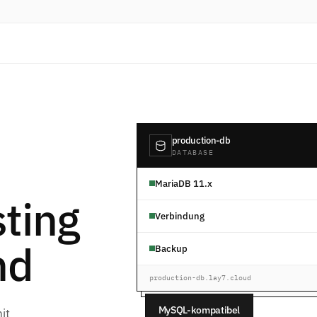
production-db
DATABASE
MariaDB 11.x
ting
Verbindung
nd
Backup
production-db.lay7.cloud
MySQL-kompatibel
it