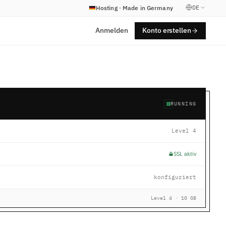
DE
Hosting · Made in Germany
·
Anmelden
Konto erstellen
RUNNING
Level 4
SSL aktiv
konfiguriert
Level 4 · 10 GB